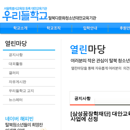
공지사항
대외활동
갤러리
자유게시판
.content
우리들학교 교지
공지사항
뉴스레터
[삼성꿈장학재단] 대안교
사업에 선정