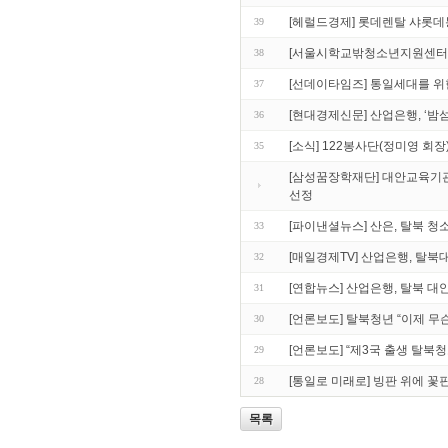
[헤럴드경제] 롯데렌탈 샤롯데
39
[서울시학교밖청소년지원센터] 
38
[선데이타임즈] 통일세대를 위
37
[현대경제신문] 산업은행, ‘밤
36
[소식] 122봉사단(정미영 회
35
[삼성꿈장학재단] 대안교육기
선정
[파이낸셜뉴스] 산은, 탈북 청
33
[매일경제TV] 산업은행, 탈북
32
[연합뉴스] 산업은행, 탈북 대
31
[언론보도] 탈북청년 “이제 무
30
[언론보도] “제3국 출생 탈북
29
[통일로 미래로] 빙판 위에 꽃
28
목록