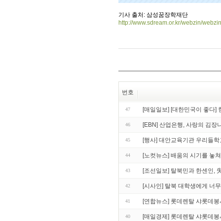
기사 출처: 삼성꿈장학재단
http://www.sdream.or.kr/webzin/webzi
번호
[매일일보] [대한민국이 좋다]
47
[EBN] 산업은행, 사랑의 김
46
[행사] 대안교육기관 우리들학
45
[노컷뉴스] 배움의 시기를 놓쳐
44
[조선일보] 탈북민과 한센인, 
43
[시사인] 탈북 대학생에게 너무
42
[연합뉴스] 롯데렌탈 샤롯데
41
[매일경제] 롯데렌탈 샤롯데봉
40