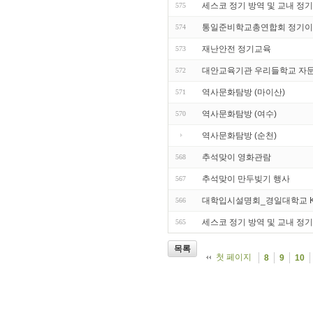
세스코 정기 방역 및 교내 정기
575
통일준비학교총연합회 정기이
574
재난안전 정기교육
573
대안교육기관 우리들학교 자
572
역사문화탐방 (마이산)
571
역사문화탐방 (여수)
570
역사문화탐방 (순천)
추석맞이 영화관람
568
추석맞이 만두빚기 행사
567
대학입시설명회_경일대학교 
566
세스코 정기 방역 및 교내 정기
565
목록
첫 페이지
8
9
10