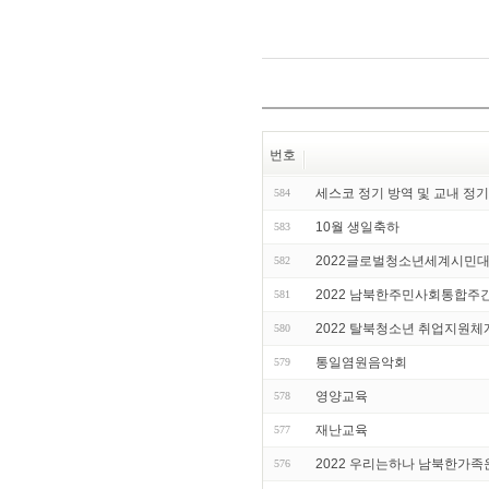
번호
세스코 정기 방역 및 교내 정기
584
10월 생일축하
583
2022글로벌청소년세계시민
582
2022 남북한주민사회통합주
581
2022 탈북청소년 취업지원
580
통일염원음악회
579
영양교육
578
재난교육
577
2022 우리는하나 남북한가
576