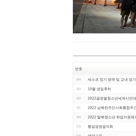
번호
세스코 정기 방역 및 교내 정기
584
10월 생일축하
583
2022글로벌청소년세계시민
582
2022 남북한주민사회통합주
581
2022 탈북청소년 취업지원
580
통일염원음악회
579
영양교육
578