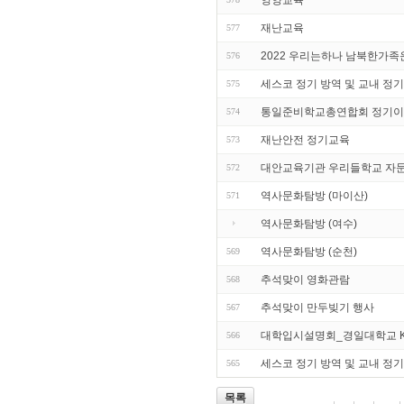
재난교육
577
2022 우리는하나 남북한가
576
세스코 정기 방역 및 교내 정기
575
통일준비학교총연합회 정기이
574
재난안전 정기교육
573
대안교육기관 우리들학교 자
572
역사문화탐방 (마이산)
571
역사문화탐방 (여수)
역사문화탐방 (순천)
569
추석맞이 영화관람
568
추석맞이 만두빚기 행사
567
대학입시설명회_경일대학교 
566
세스코 정기 방역 및 교내 정기
565
목록