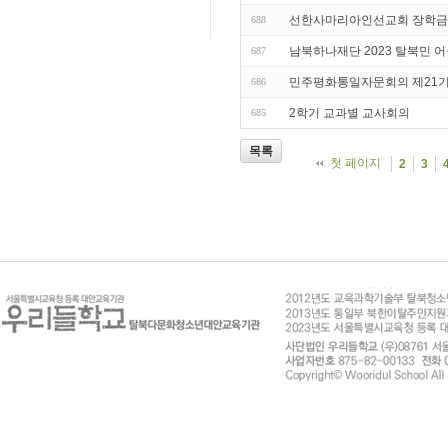
선한사마리아인선교회 장학금
688
남북하나재단 2023 탈북민 어
687
민주평화통일자문회의 제21기
686
2학기 교과별 교사회의
685
목록
첫 페이지
2
3