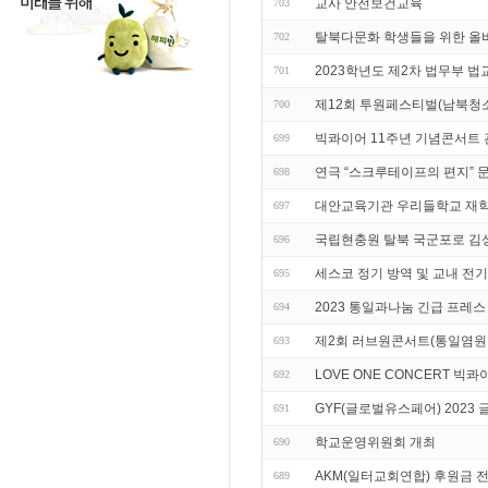
교사 안전보건교육
703
탈북다문화 학생들을 위한 올
702
2023학년도 제2차 법무부 법
701
제12회 투원페스티벌(남북청
700
빅콰이어 11주년 기념콘서트
699
연극 “스크루테이프의 편지” 
698
대안교육기관 우리들학교 재학
697
국립현충원 탈북 국군포로 김
696
세스코 정기 방역 및 교내 전
695
2023 통일과나눔 긴급 프레
694
제2회 러브원콘서트(통일염원
693
LOVE ONE CONCERT 빅
692
GYF(글로벌유스페어) 202
691
학교운영위원회 개최
690
AKM(일터교회연합) 후원금 
689