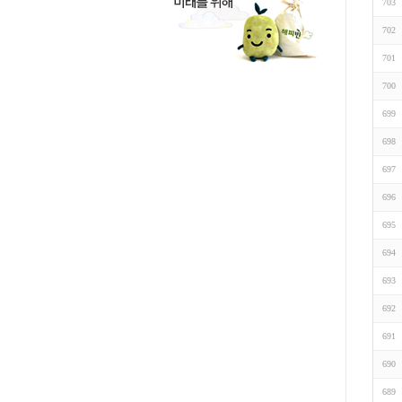
703
702
701
700
699
698
697
696
695
694
693
692
691
690
689