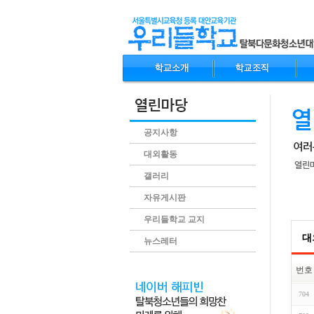
공지사항
대외활동
갤러리
자유게시판
.conte
우리들학교 교지
대
뉴스레터
번호
704