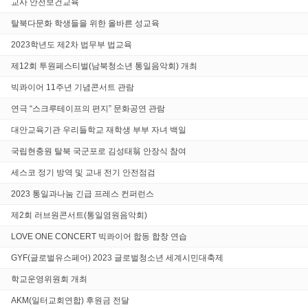
교사 안전보건교육
탈북다문화 학생들을 위한 올바른 성교육
2023학년도 제2차 법무부 법교육
제12회 투원페스티벌(남북청소년 통일음악회) 개최
빅콰이어 11주년 기념콘서트 관람
연극 “스크루테이프의 편지” 문화공연 관람
대안교육기관 우리들학교 재학생 부부 자녀 백일
국립현충원 탈북 국군포로 김성태翁 안장식 참여
세스코 정기 방역 및 교내 전기 안전점검
2023 통일과나눔 긴급 프레스 컨퍼런스
제2회 러브원콘서트(통일염원음악회)
LOVE ONE CONCERT 빅콰이어 합동 합창 연습
GYF(글로벌유스페어) 2023 글로벌청소년 세계시민대축제
학교운영위원회 개최
AKM(일터교회연합) 후원금 전달