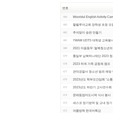
번호
Wooridul English Activity Ca
684
할렐루야교회 장학생 초청 모
683
추석맞이 송편 만들기
682
YWAM UDTS 대학생 교육봉
681
2021 마음동무: 탈북청소년의
680
통일부 남북하나재단 2023 
679
2023 하계 가족 공동체 캠프
678
관악경찰서 청소년 범죄 예방
677
2023년도 학부모간담회 “소
676
2023년도 하반기 교사연수회
675
문래동엄마도시락 식사 봉사
674
세스코 정기방역 및 교내 정기
673
여름방학 한국어특강
672