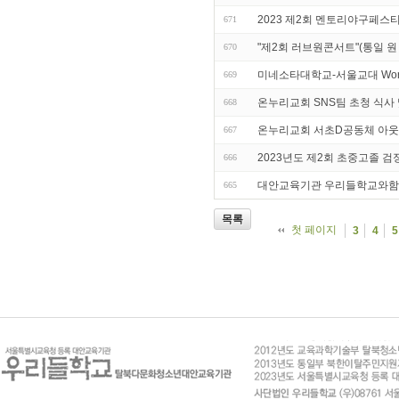
2023 제2회 멘토리야구페스
671
"제2회 러브원콘서트"(통일 원
670
미네소타대학교-서울교대 Workshop
669
온누리교회 SNS팀 초청 식사
668
온누리교회 서초D공동체 아웃
667
2023년도 제2회 초중고졸 검
666
대안교육기관 우리들학교와함
665
목록
첫 페이지
3
4
5