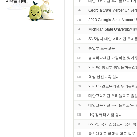
대안교육기관 우리들학교 1기
643
Georgia State Mercer Univ
642
2023 Georgia State Merce
641
Michigan State Universi
640
SNS팀과 대안교육기관 우리
639
통일부 노동교육
638
남북하나재단 가정의달 맞이 
637
2023년 통일부 통일문화공감
636
학생 안전교육 실시
635
2023 대안교육기관 우리들학
634
대안교육기관 우리들학교 졸업
633
대안교육기관 우리들학교&씨
632
ITQ 컴퓨터 시험 응시
631
SNS팀 국가 검정고시 응시 학
630
총신대학교 학생들 학교 방문
629