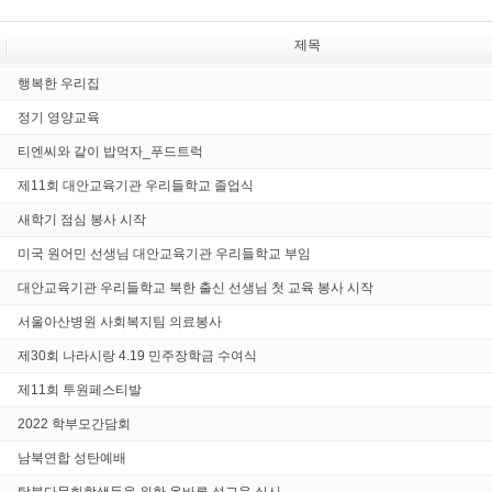
제목
행복한 우리집
정기 영양교육
티엔씨와 같이 밥먹자_푸드트럭
제11회 대안교육기관 우리들학교 졸업식
새학기 점심 봉사 시작
미국 원어민 선생님 대안교육기관 우리들학교 부임
대안교육기관 우리들학교 북한 출신 선생님 첫 교육 봉사 시작
서울아산병원 사회복지팀 의료봉사
제30회 나라시랑 4.19 민주장학금 수여식
제11회 투원페스티발
2022 학부모간담회
남북연합 성탄예배
탈북다문화학생들을 위한 올바른 성교육 실시