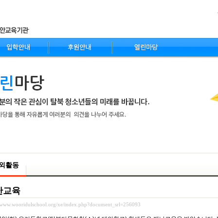
nt
외활동
난교육
//www.wooridulschool.org/xe/index.php?document_srl=256093