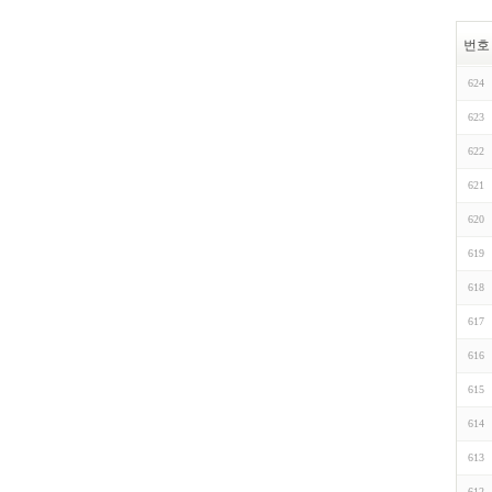
번호
624
623
622
621
620
619
618
617
616
615
614
613
612