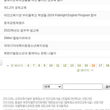
제1,2차 경제교육
대안교육기관 우리들학교 학생들 2024 Fulbright English Program 참여
동계공동체캠프
2022학년도 법무부 법교육
SMile! 힐링아트테크
국제기아대책아동청소년복지포럼
북한이탈청소년과 함께하는 문화 나들이
첫 페이지
6
7
8
9
10
11
12
13
14
15
16
17
18
끝 페이지
검