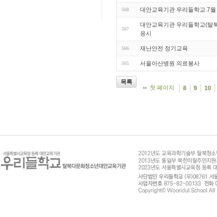
대안교육기관 우리들학교 7월
568
대안교육기관 우리들학교(탈북다
567
응시
재난안전 정기교육
566
서울아산병원 의료봉사
565
목록
첫 페이지
8
9
10