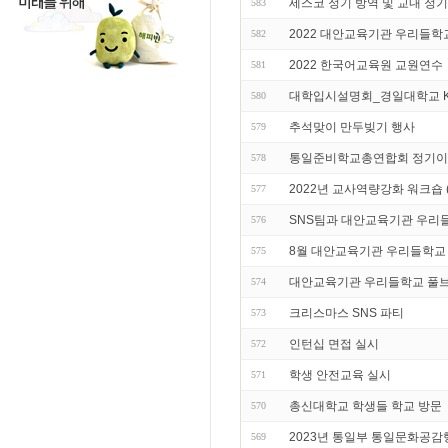
세스코 정기 방역 및 교내 정기
583
2022 대안교육기관 우리들
582
2022 한국어교육원 교원연수
581
대학입시설명회_경일대학교 
580
추석맞이 만두빚기 행사
579
통일준비학교총연합회 정기이
578
2022년 교사역량강화 워크숍 
577
SNS팀과 대안교육기관 우리
576
8월 대안교육기관 우리들학교
575
대안교육기관 우리들학교 풀
574
크리스마스 SNS 파티
573
인턴십 면접 실시
572
학생 안전교육 실시
571
총신대학교 학생들 학교 방문
570
2023년 통일부 통일문화공감
569