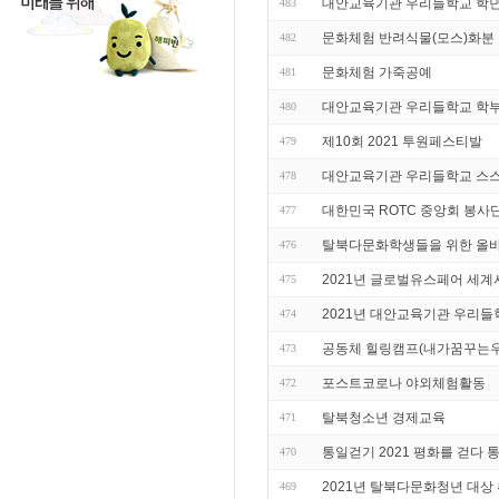
대안교육기관 우리들학교 학년
483
문화체험 반려식물(모스)화분
482
문화체험 가죽공예
481
대안교육기관 우리들학교 학
480
제10회 2021 투원페스티발
479
대안교육기관 우리들학교 스
478
대한민국 ROTC 중앙회 봉사단
477
탈북다문화학생들을 위한 올바
476
2021년 글로벌유스페어 세계
475
2021년 대안교육기관 우리
474
공동체 힐링캠프(내가꿈꾸는우
473
포스트코로나 야외체험활동
472
탈북청소년 경제교육
471
통일걷기 2021 평화를 걷다 
470
2021년 탈북다문화청년 대상
469