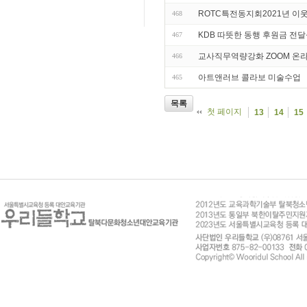
ROTC특전동지회2021년 이
468
KDB 따뜻한 동행 후원금 전
467
교사직무역량강화 ZOOM 온
466
아트앤러브 콜라보 미술수업
465
목록
첫 페이지
13
14
15