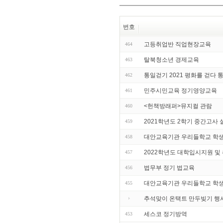
번호
고등취업반 직업현장교육
464
탈북청소년 경제교육
463
통일걷기 2021 평화를 걷다 
462
민주시민교육 정기영양교육
461
<헌책방래퍼>뮤지컬 관람
460
2021학년도 2학기 중간고사 
459
대안교육기관 우리들학교 학생들
458
2022학년도 대학입시지원 및
457
법무부 정기 법교육
456
대안교육기관 우리들학교 학생
455
추석맞이 온택트 만두빚기 행
세스코 정기방역
453