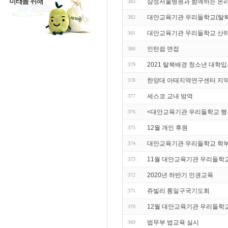
삼성서울병원과 함께하는 온라
383
대안교육기관 우리들학교(탈
382
대안교육기관 우리들학교 산
381
인턴쉽 면접
380
2021 탈북배경 청소년 대학입시
379
한양대 아태지역연구센터 지역
378
세스코 교내 방역
377
<대안교육기관 우리들학교 행복나무
376
12월 개인 후원
375
대안교육기관 우리들학교 학
374
11월 대안교육기관 우리들학
373
2020년 하반기 인권교육
372
쥬빌리 통일구국기도회
371
12월 대안교육기관 우리들학
370
법무부 법교육 실시
369