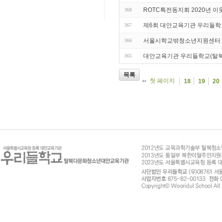
ROTC특전동지회 2020년 
368
제6회 대안교육기관 우리들학
367
서울시학교밖청소년지원센터 코
366
대안교육기관 우리들학교(탈
365
목록
첫 페이지
18
19
20