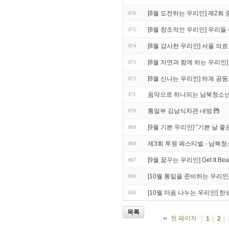
[8월 도전하는 우리인] 제2회 
876
[8월 창조적인 우리인] 우리들
875
[8월 감사한 우리인] 서울 의
874
[8월 자연과 함께 하는 우리인
873
[8월 신나는 우리인] 하계 공
872
음악으로 하나되는 남북청소년들의
871
통일부 김남식차관 내방
870
[9월 기쁜 우리인] “기쁜 날 
869
제3회 투원 페스티벌 - 남북
868
[9월 꿈꾸는 우리인] Get It Bea
867
[10월 통일을 준비하는 우리
866
[10월 마음 나누는 우리인]
865
목록
첫 페이지
1
2