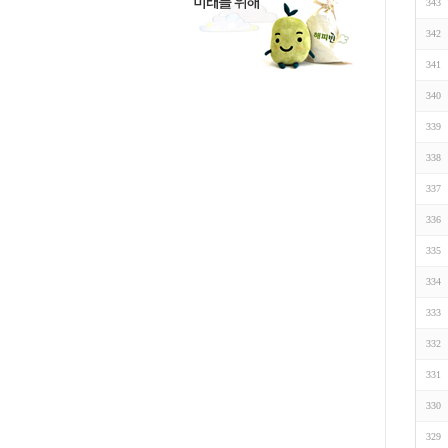
343
342
341
340
339
338
337
336
335
334
333
332
331
330
329