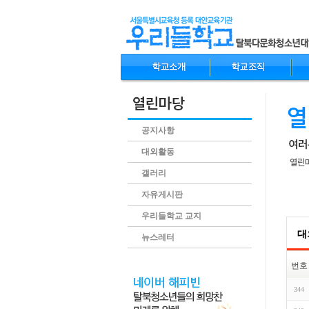
공지사항
대외활동
갤러리
자유게시판
.conte
우리들학교 교지
대
뉴스레터
번호
344