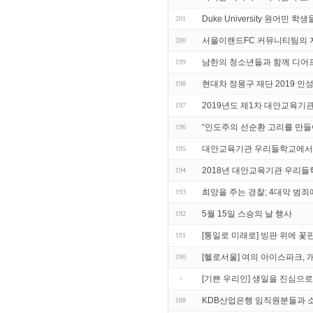
Duke University 원어민
201
서울이랜드FC 커뮤니티팀의 
200
남한의 청소년들과 함께 디어프렌드
199
현대차 정몽구 재단 2019 인
198
2019년도 제1차 대안교육기
197
“인도주의 선순환 고리를 만들
196
대안교육기관 우리들학교에서
195
2018년 대안교육기관 우리들
194
희망을 주는 경찰; 4대악 범
193
5월 15일 스승의 날 행사
192
[통일로 미래로] 빙판 위에 꽃
191
[헬로서울] 여의 아이스파크, 
190
[기쁜 우리인] 생일을 진심으로
KDB산업은행 임직원분들과 
188