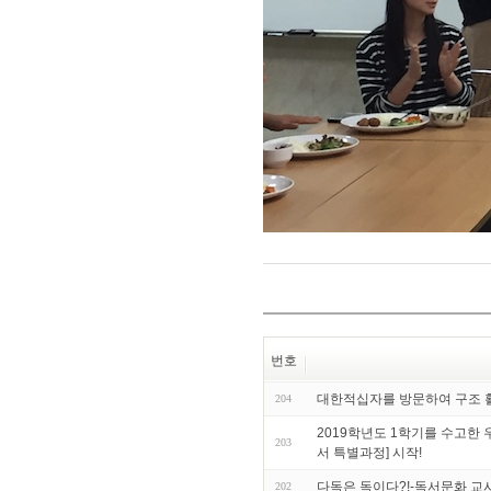
번호
대한적십자를 방문하여 구조 활
204
2019학년도 1학기를 수고한
203
서 특별과정] 시작!
다독은 독이다?!-독서문화 교
202