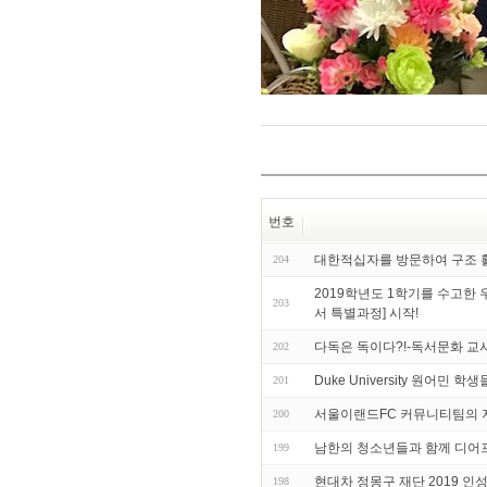
번호
대한적십자를 방문하여 구조 활
204
2019학년도 1학기를 수고한
203
서 특별과정] 시작!
다독은 독이다?!-독서문화 교
202
Duke University 원어민
201
서울이랜드FC 커뮤니티팀의 
200
남한의 청소년들과 함께 디어프렌드
199
현대차 정몽구 재단 2019 인
198