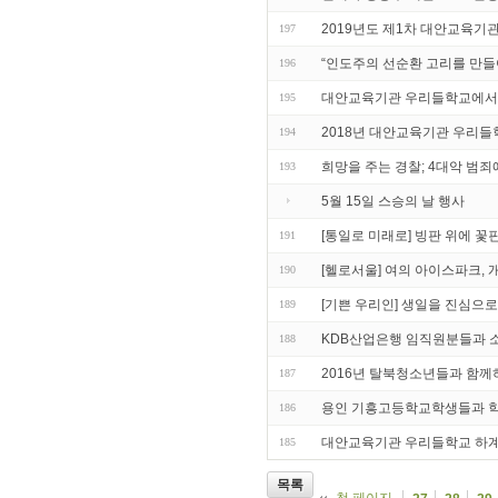
2019년도 제1차 대안교육기
197
“인도주의 선순환 고리를 만들
196
대안교육기관 우리들학교에서
195
2018년 대안교육기관 우리들
194
희망을 주는 경찰; 4대악 범
193
5월 15일 스승의 날 행사
[통일로 미래로] 빙판 위에 꽃
191
[헬로서울] 여의 아이스파크, 
190
[기쁜 우리인] 생일을 진심으로
189
KDB산업은행 임직원분들과 
188
2016년 탈북청소년들과 함
187
용인 기흥고등학교학생들과 
186
대안교육기관 우리들학교 하
185
목록