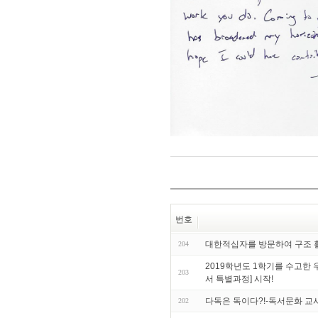
번호
대한적십자를 방문하여 구조 활
204
2019학년도 1학기를 수고한
203
서 특별과정] 시작!
다독은 독이다?!-독서문화 교
202