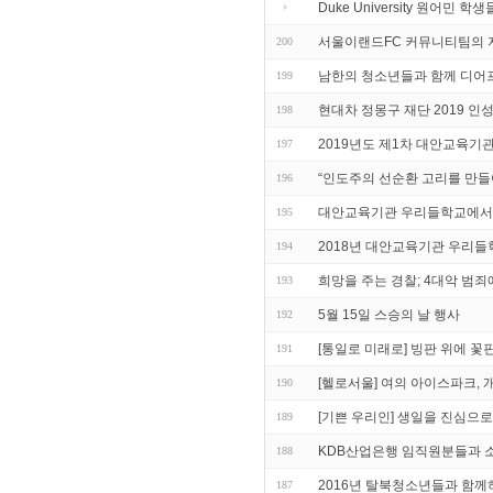
Duke University 원어민
서울이랜드FC 커뮤니티팀의 
200
남한의 청소년들과 함께 디어프렌드
199
현대차 정몽구 재단 2019 인
198
2019년도 제1차 대안교육기
197
“인도주의 선순환 고리를 만들
196
대안교육기관 우리들학교에서
195
2018년 대안교육기관 우리들
194
희망을 주는 경찰; 4대악 범
193
5월 15일 스승의 날 행사
192
[통일로 미래로] 빙판 위에 꽃
191
[헬로서울] 여의 아이스파크, 
190
[기쁜 우리인] 생일을 진심으로
189
KDB산업은행 임직원분들과 
188
2016년 탈북청소년들과 함
187