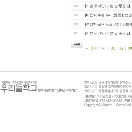
[기쁜 우리인] 기쁜 날 좋은 
108
[마음 나누는 우리인] 통한법
107
[특성화 교육 프로그램] ‘몸
106
[기쁜 우리인] 기쁜 날 좋은 
105
목록
첫 페이지
31
32
33