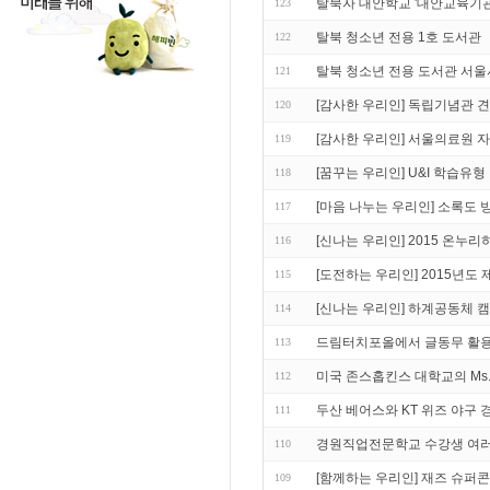
탈북자 대안학교 '대안교육기관
123
탈북 청소년 전용 1호 도서관
122
탈북 청소년 전용 도서관 서울
121
[감사한 우리인] 독립기념관 
120
[감사한 우리인] 서울의료원 
119
[꿈꾸는 우리인] U&I 학습유
118
[마음 나누는 우리인] 소록도 
117
[신나는 우리인] 2015 온누
116
[도전하는 우리인] 2015년도
115
[신나는 우리인] 하계공동체 
114
드림터치포올에서 글동무 활
113
미국 존스홉킨스 대학교의 Ms. Ja
112
두산 베어스와 KT 위즈 야구 
111
경원직업전문학교 수강생 여러
110
[함께하는 우리인] 재즈 슈퍼콘서트
109