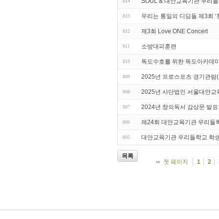
SOUL & 대안교육기관 우리들
814
우리는 통일의 디딤돌 제3회 
813
제3회 Love ONE Concert
812
소방대피훈련
811
독도수호를 위한 독도아카데
810
2025년 프로스포츠 경기관람
809
2025년 사단법인 서울대안교
808
2024년 창의독서 감상문 발
807
제24회 대안교육기관 우리들학
806
대안교육기관 우리들학교 학
805
목록
첫 페이지
1
2