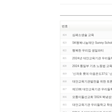
번호
심폐소생술 교육
824
SK행복나눔재단 Sunny Sc
823
행복한 우리집 생일파티
822
2024년 대안교육기관 우리들
821
2024 통일부 기초 노동법 교
820
‘신격호 롯데 마음온도37도’
819
대안교육기관발전을 위한 토론
818
제13회 대안교육기관 우리들
817
모퉁이돌선교회 '2024 북녘
816
대안교육기관 우리들학교 학생들
815