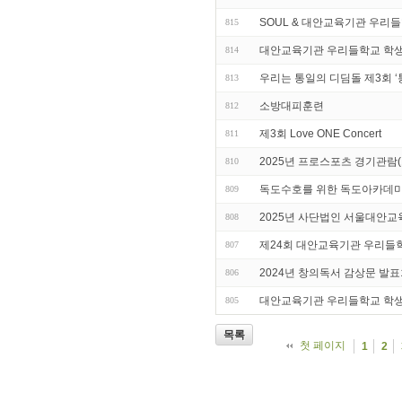
SOUL & 대안교육기관 우리들
815
대안교육기관 우리들학교 학생들
814
우리는 통일의 디딤돌 제3회 
813
소방대피훈련
812
제3회 Love ONE Concert
811
2025년 프로스포츠 경기관람
810
독도수호를 위한 독도아카데
809
2025년 사단법인 서울대안교
808
제24회 대안교육기관 우리들학
807
2024년 창의독서 감상문 발
806
대안교육기관 우리들학교 학
805
목록
첫 페이지
1
2