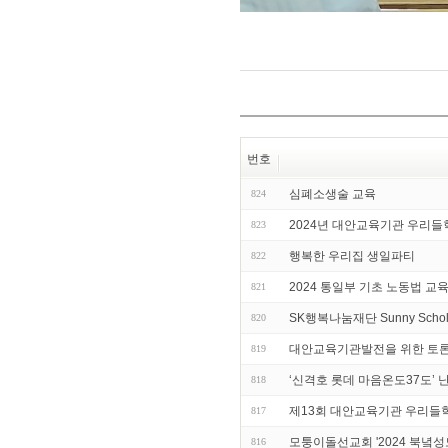
번호
심폐소생술 교육
824
2024년 대안교육기관 우리들
823
행복한 우리집 생일파티
822
2024 통일부 기초 노동법 교
821
SK행복나눔재단 Sunny Sc
820
대안교육기관발전을 위한 토론
819
‘신격호 롯데 마음온도37도’
818
제13회 대안교육기관 우리들
817
모퉁이돌선교회 '2024 북녘
816