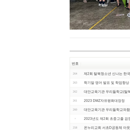
번호
제2회 탈북청소년 신나는 한
264
학기말 영어 발표 및 학업향상
263
대안교육기관 우리들학교(탈북
262
2023 DMZ자유평화대장정
261
대안교육기관 우리들학교와함
260
2023년도 제2회 초중고졸 검
온누리교회 서초D공동체 아웃
258