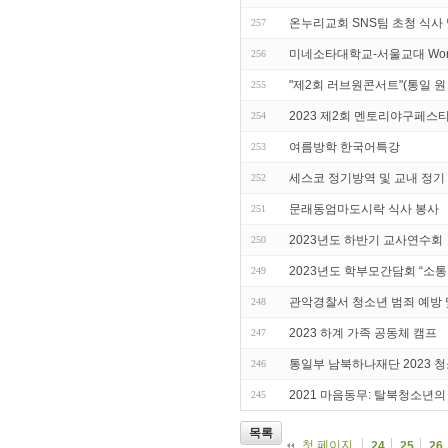
온누리교회 SNS팀 초청 식사
257
미네소타대학교-서울교대 Workshop
256
"제2회 러브원콘서트"(통일 원
255
2023 제2회 멘토리야구페스
254
여름방학 한국어특강
253
세스코 정기방역 및 교내 정기
252
문래동엄마도시락 식사 봉사
251
2023년도 하반기 교사연수회
250
2023년도 학부모간담회 “소
249
관악경찰서 청소년 범죄 예방
248
2023 하계 가족 공동체 캠프
247
통일부 남북하나재단 2023 
246
2021 마음동무: 탈북청소년의
245
목록
첫 페이지
24
25
26