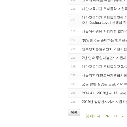
교육의 미래를 여는 에듀테크 
대안교육기관 우리들학교 한
215
대안교육기관 우리들학교에 미국 
214
오신 Joshua Lovett 선생님
서울아산병원 건강검진 결과 
213
‘통일한국을 준비하는 법학전문
212
민주평화통일위원회 과천시협
211
2년 연속 통일나눔펀드지원사
210
대안교육기관 우리들학교 3,4차
209
서울지역 대안교육기관협의회
208
꿈을 향한 끝없는 도전, 20
207
YOU & I - 2019년 제 1차 
206
2019년 삼성전자에서 지원하는
205
목록
첫 페이지
26
27
28