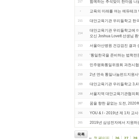
함께하는 추석맞이 한마음 나
217
교육의 미래를 여는 에듀테크 
대안교육기관 우리들학교 한
215
대안교육기관 우리들학교에 미국 
214
오신 Joshua Lovett 선생님
서울아산병원 건강검진 결과 
213
‘통일한국을 준비하는 법학전문
212
민주평화통일위원회 과천시협
211
2년 연속 통일나눔펀드지원사
210
대안교육기관 우리들학교 3,4차
209
서울지역 대안교육기관협의회
208
꿈을 향한 끝없는 도전, 20
207
YOU & I - 2019년 제 1차 
206
2019년 삼성전자에서 지원하는
205
목록
첫 페이지
26
27
28