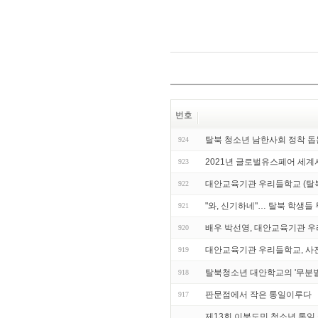
번호
탈북 청소년 남한사회 정착 
924
2021년 글로벌유스페어 세계
923
대안교육기관 우리들학교 (탈
922
"와, 신기하네"… 탈북 학생들
921
배우 박선영, 대안교육기관 우
920
대안교육기관 우리들학교, 사
919
탈북청소년 대안학교의 '무분별
918
판문점에서 작은 통일이루다
917
제13회 이북도민 청소년 통일