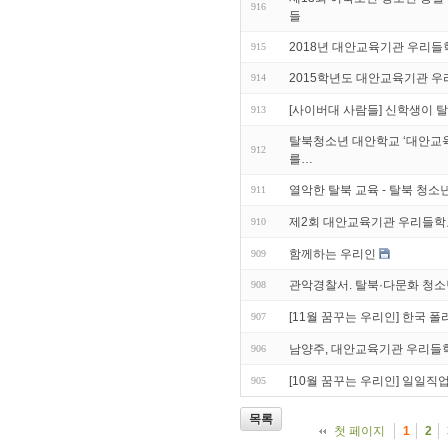
916
들
2018년 대안교육기관 우리들
915
2015학년도 대안교육기관 우
914
[사이버대 사람들] 신학생이 
913
탈북청소년 대안학교 ‘대안교육
912
를…
열악한 탈북 교육 - 탈북 청
911
제2회 대안교육기관 우리들학교 
910
함께하는 우리인
909
관악경찰서. 탈북·다문화 청소
908
[11월 꿈꾸는 우리인] 한국 
907
남양주, 대안교육기관 우리들
906
[10월 꿈꾸는 우리인] 일일직업체험
905
목록
첫 페이지
1
2