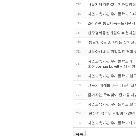
서울지역 대안교육기관협의회
717
대안교육기관 우리들학교 3,4차
716
2년 연속 통일나눔펀드지원사
715
민주평화통일위원회 과천시협
714
‘통일한국을 준비하는 법학전문
713
서울아산병원 건강검진 결과 
712
대안교육기관 우리들학교에 미국 
711
오신 Joshua Lovett 선생님
대안교육기관 우리들학교 한
710
교육의 미래를 여는 에듀테크 
709
함께하는 추석맞이 한마음 나
708
대안교육기관 우리들학교 탈북
707
‘한민족 공동체 통일방안 30주
706
대안교육기관 우리들학교의 사
705
목록