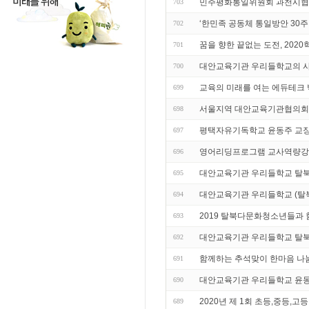
민주평화통일위원회 과천시협
703
‘한민족 공동체 통일방안 30주
702
꿈을 향한 끝없는 도전, 20
701
대안교육기관 우리들학교의 사
700
교육의 미래를 여는 에듀테크 
699
서울지역 대안교육기관협의회
698
평택자유기독학교 윤동주 교장
697
영어리딩프로그램 교사역량
696
대안교육기관 우리들학교 탈북
695
대안교육기관 우리들학교 (탈
694
2019 탈북다문화청소년들과
693
대안교육기관 우리들학교 탈북
692
함께하는 추석맞이 한마음 나
691
대안교육기관 우리들학교 윤동
690
2020년 제 1회 초등,중등,고
689