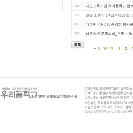
대안교육기관 우리들학교 탈
688
열린 소통의 장! 남북청년 토크
687
대한민국 ROTC중앙회 봉사
686
남북청년 토크살롱_우리는 통
685
목록
첫 페이지
2
3