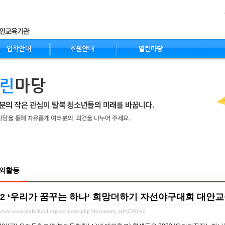
nt
외활동
22 ‘우리가 꿈꾸는 하나’ 희망더하기 자선야구대회 대안
//www.wooridulschool.org/xe/index.php?document_srl=256142