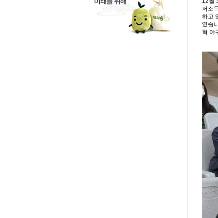
12월
저소득
하고 
였습니
혁 야