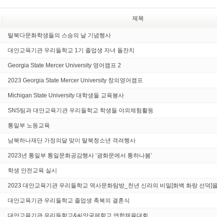
제목
탈북다문화학생들의 스승의 날 기념행사
대안교육기관 우리들학교 1기 졸업생 자녀 돌잔치
Georgia State Mercer University 영어캠프 2
2023 Georgia State Mercer University 창의영어캠프
Michigan State University 대학생들 교육봉사
SNS팀과 대안교육기관 우리들학교 학생들 야외체험활동
통일부 노동교육
남북하나재단 가정의달 맞이 탈북청소년 격려행사
2023년 통일부 통일문화공감행사 ‘광화문에서 통하나봄’
학생 안전교육 실시
2023 대안교육기관 우리들학교 역사문화탐방_천년 신라의 비밀[화백 화랑 선덕]
대안교육기관 우리들학교 졸업생 축복의 결혼식
대안교육기관 우리들학교&씨앗국제학교 연합체육대회