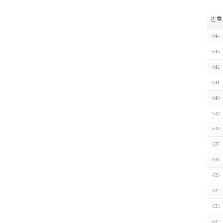
번호
644
643
642
641
640
639
638
637
636
635
634
633
632