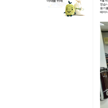
4월 
였습니
용기를
때마다