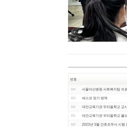
번호
서울아산병원 사회복지팀 의
624
세스코 정기 방역
623
대안교육기관 우리들학교 교사
622
대안교육기관 우리들학교 풀
621
2023년 3월 간호조무사 시험
620