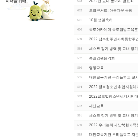
2022년 교내 동아리 발표회
603
토크콘서트: 아름다운 동행
602
10월 생일축하
601
독도아카데미 독도탐방교육
600
2022 남북한주민사회통합주
599
세스코 정기 방역 및 교내 정기
598
통일염원음악회
597
영양교육
596
대안교육기관 우리들학교 교사
595
2022 탈북청소년 취업지원
594
2022글로벌청소년세계시민
593
재난교육
592
세스코 정기 방역 및 교내 정기
591
2022 우리는하나 남북한가
590
대안교육기관 우리들학교 자
589