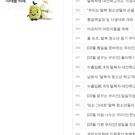
탈북학생 대안학교서도 '스승의
903
“우리는 탈북 청소년들의 손을
902
통일백일장 및 사생대회 개최
901
아프리카 어린이들을 위해
900
폴 포츠, 탈북 청소년 돕기 무
899
[10월 통일을 준비하는 우리
898
[10월 꿈꾸는 우리인] 폴리텍 
897
수출입銀, 8개 탈북자 대안학교
896
남희석 ‘탈북자 청소년 학교’에
895
수출입銀, 8개 탈북자 대안학교
894
[10월 꿈꾸는 우리인] 일일
893
'있는 그대로' 탈북 청소년들의
892
[10월 마음 나누는 우리인]
891
[10월 기쁜 우리인] 생일을 
890
국립의료원에 입원중인 탈북
889