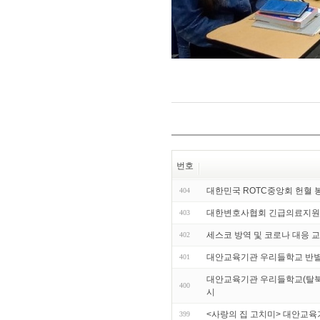
번호
대한민국 ROTC중앙회 헌혈 
404
대한변호사협회 긴급의료지원
403
세스코 방역 및 코로나 대응 
402
대안교육기관 우리들학교 반
401
대안교육기관 우리들학교(탈북다
400
시
<사랑의 집 고치미> 대안교
399