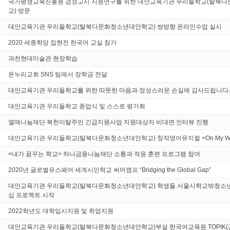
국가평생교육진흥원 검정고시 지원연구를 위한 대안교육기관 우리들학교(탈북
교) 방문
대안교육기관 우리들학교(탈북다문화청소년대안학교) 쌍방향 온라인수업 실시
2020 세종학당 집현전 한국어 교실 참가
과천현대미술관 현장학습
온누리교회 SNS 팀에서 장학금 전달
대안교육기관 우리들학교를 위한 따뜻한 마음과 정성스러운 손길에 감사드립니다.
대안교육기관 우리들학교 종업식 및 스스로 평가회
열매나눔재단 북한이탈주민 긴급지원사업 지원대상자 비대면 인터뷰 진행
대안교육기관 우리들학교(탈북다문화청소년대안학교) 창작영어뮤지컬 <On My Wa
<내가 꿈꾸는 학교> 하나금융나눔재단 소통과 적응 훈련 프로그램 참여
2020년 글로벌유스페어 세계시민학교 써머캠프 “Bridging the Global Gap”
대안교육기관 우리들학교(탈북다문화청소년대안학교) 학생들 서울시학교밖청소
십 프로젝트 시작
2022학년도 대학입시지원 및 취업지원
대안교육기관 우리들학교(탈북다문화청소년대안학교)부설 한국어교육원 TOPIK