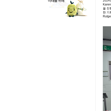
2024
Kar
을 진
한 기
Rutg