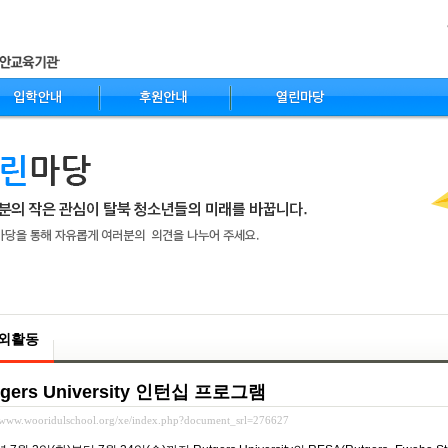
nt
외활동
tgers University 인턴십 프로그램
//www.wooridulschool.org/xe/index.php?document_srl=276627