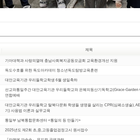
제목
기아대책과 사랑의열매 충남사회복지공동모금회 교육환경개선 지원
독도수호를 위한 독도아카데미 청소년독도탐방교육훈련
대안교육기관 우리들학교학생 6월 생일축하
선교와통일주간 대안교육기관 우리들학교와 은혜의동산기독학교(Grace-Garden Christ
연합예배
대안교육기관 우리들학교 탈북다문화 학생들 생명을 살리는 CPR(심폐소생술), A
기) 사용법 이론과 실무교육
통일부 남북통합문화센터 <통일의 등 만들기>
2025년도 제2회 초,중,고등졸업검정고시 원서접수
『라면에 파송송』 뮤지컬 공연관람