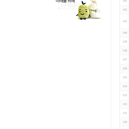
143
142
141
140
139
138
137
136
135
134
133
132
131
130