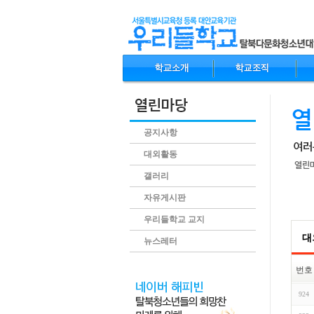
공지사항
대외활동
갤러리
자유게시판
.conte
우리들학교 교지
대
뉴스레터
번호
924