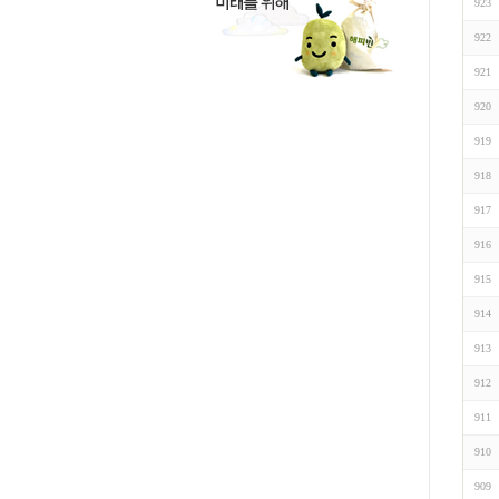
923
922
921
920
919
918
917
916
915
914
913
912
911
910
909