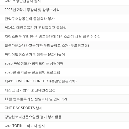
교내 소방안전공사 실시
2025년 2학기 종강식 및 상장수여식
관악구소상공인회 졸업축하 봉사
제14회 대안교육기관 우리들학교 졸업식
자랑스러운 우리인- 신병교육대대 개인소화기 사격 최우수 수상
탈북다문화대안교육기관 우리들학교 소개 (두드림교회)
북한이탈청소년과 함께하는 문화나들이
2025 북녘성도와 함께드리는 성탄예배
2025년 슬기로운 진로탐방 프로그램
제4회 LOVE ONE CONCERT(통일염원음악회)
세스코 정기방역 및 교내안전점검
11월 행복한우리집 생일파티 및 입대격려
ONE DAY SPORTS 행사
강남한보리전문요양원 정기 봉사활동
교내 TOPIK 모의고사 실시