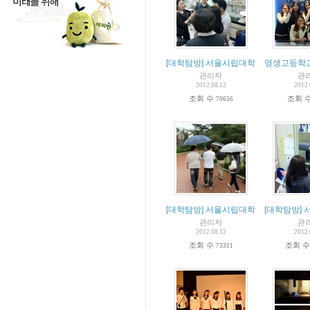
[대학탐방] 서울시립대학교대안교육기
영생고등학
관리자
관
2012.08.12
2012.
조회 수
조회 
70656
[대학탐방] 서울시립대학교
[대학탐방]
관리자
관
2012.08.12
2012.
조회 수
조회 
73311