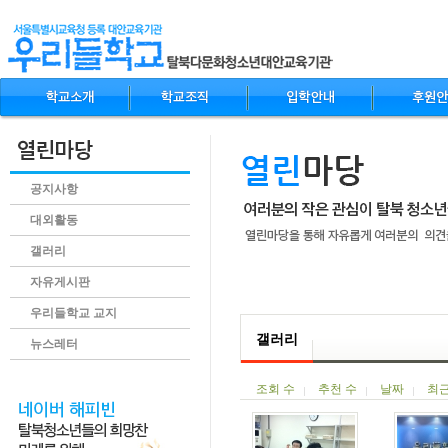
공지사항
대외활동
갤러리
자유게시판
.content
우리들학교 교지
갤러리
뉴스레터
조회 수
추천 수
날짜
최