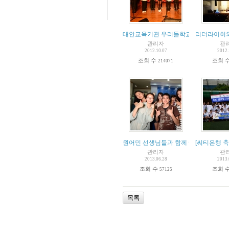
대안교육기관 우리들학교 tOne 페스티
리더라이히와 
관리자
관
2012.10.07
2012.
조회 수
조회 
214071
원어민 선생님들과 함께 ~
[씨티은행 
관리자
관
2013.06.28
2013.
조회 수
조회 
57125
목록