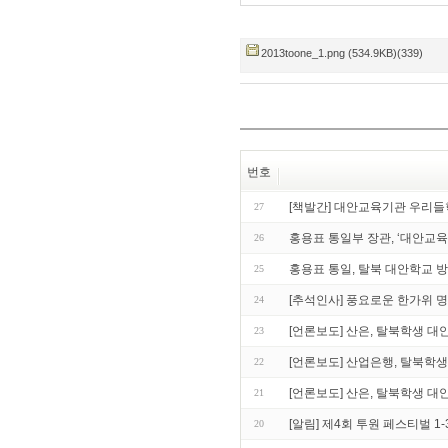
2013toone_1.png (534.9KB)(339)
번호
[책발간] 대안교육기관 우리들학
27
홍용표 통일부 장관, ‘대안교
26
홍용표 통일, 탈북 대안학교 
25
[추석인사] 풍요로운 한가위 
24
[언론보도] 산은, 탈북학생 대
23
[언론보도] 산업은행, 탈북학
22
[언론보도] 산은, 탈북학생 
21
[알림] 제4회 투원 페스티벌 1
20