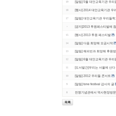
[알림] 5월 대안교육기관 우
19
[행사] 2014 대안교육기관 
18
[알림] 대안교육기관 우리들학
17
[공지]2013 투원페스티발에
[행사] 2013 투원 페스티발
15
[알림] 다음 희망해 모금시작
14
[알림] 해피빈과 희망해 후원
13
[알림] 6월 대안교육기관 우
12
[도서발간]우리는 서울에 산다
11
[알림] 2012 우리들 콘서트
10
[알림] tone festival 감사의 글
9
전쟁기념관에서 역사현장방
8
목록